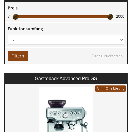
Preis
7
2000
Funktionsumfang
Filtern
Filter zurücksetzen
Gastroback Advanced Pro GS
All-in-One Lösung