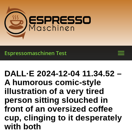
Skip
to
main
content
Espressomaschinen Test
Toggl
navig
DALL·E 2024-12-04 11.34.52 –
A humorous comic-style
illustration of a very tired
person sitting slouched in
front of an oversized coffee
cup, clinging to it desperately
with both