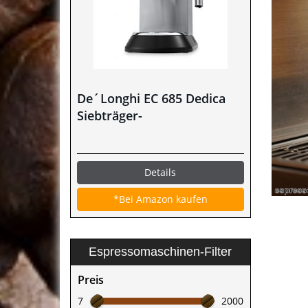
De´Longhi EC 685 Dedica
Siebträger-
Espressomaschine im Test
Details
*Bei Amazon kaufen
Espressomaschinen-Filter
Preis
7
2000