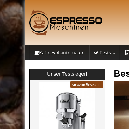
Skip
to
main
content
Kaffeevollautomaten
Tests
Bes
Unser Testsieger!
Amazon Bestseller