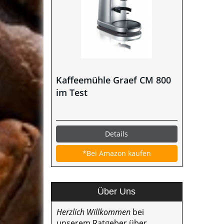
Kaffeemühle Graef CM 800
im Test
Details
*Bei Amazon kaufen
Über Uns
Herzlich Willkommen
bei
unserem Ratgeber über