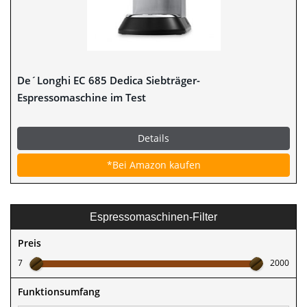
De´Longhi EC 685 Dedica Siebträger-
Espressomaschine im Test
Details
*Bei Amazon kaufen
Espressomaschinen-Filter
Preis
7
2000
Funktionsumfang