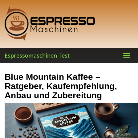
Skip
to
main
content
Espressomaschinen Test
Toggl
navig
Blue Mountain Kaffee –
Ratgeber, Kaufempfehlung,
Anbau und Zubereitung