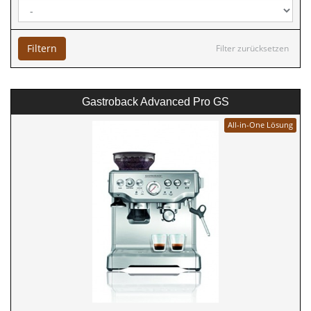
Filtern
Filter zurücksetzen
Gastroback Advanced Pro GS
All-in-One Lösung