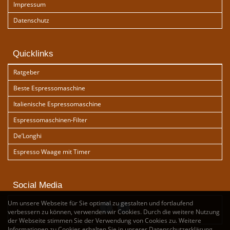
Impressum
Datenschutz
Quicklinks
Ratgeber
Beste Espressomaschine
Italienische Espressomaschine
Espressomaschinen-Filter
De’Longhi
Espresso Waage mit Timer
Social Media
Um unsere Webseite für Sie optimal zu gestalten und fortlaufend
verbessern zu können, verwenden wir Cookies. Durch die weitere Nutzung
der Webseite stimmen Sie der Verwendung von Cookies zu. Weitere
Informationen zu Cookies erhalten Sie in unserer
Datenschutzerklärung