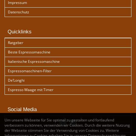
Impressum
Datenschutz
Quicklinks
Ratgeber
Beste Espressomaschine
Italienische Espressomaschine
Espressomaschinen-Filter
De’Longhi
Espresso Waage mit Timer
Social Media
Um unsere Webseite für Sie optimal zu gestalten und fortlaufend
verbessern zu können, verwenden wir Cookies. Durch die weitere Nutzung
der Webseite stimmen Sie der Verwendung von Cookies zu. Weitere
Informationen zu Cookies erhalten Sie in unserer
Datenschutzerklärung