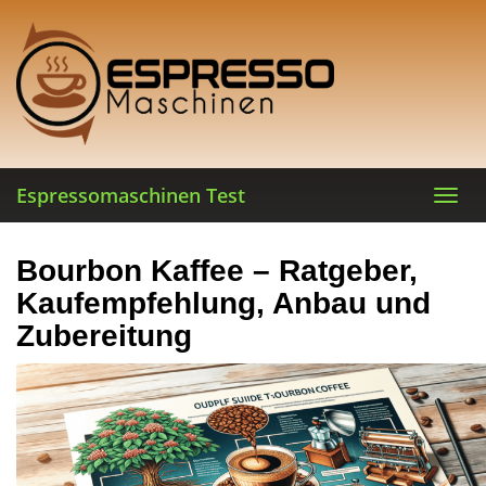
Skip
to
main
content
Espressomaschinen Test
Toggl
navig
Bourbon Kaffee – Ratgeber,
Kaufempfehlung, Anbau und
Zubereitung