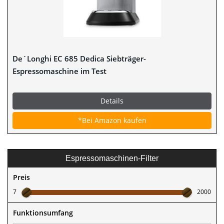
De´Longhi EC 685 Dedica Siebträger-
Espressomaschine im Test
Details
*Bei Amazon kaufen
Espressomaschinen-Filter
Preis
7
2000
Funktionsumfang