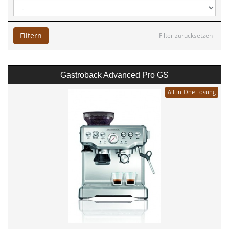
Filtern
Filter zurücksetzen
Gastroback Advanced Pro GS
All-in-One Lösung