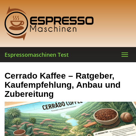
Skip
to
main
content
Espressomaschinen Test
Toggl
navig
Cerrado Kaffee – Ratgeber,
Kaufempfehlung, Anbau und
Zubereitung