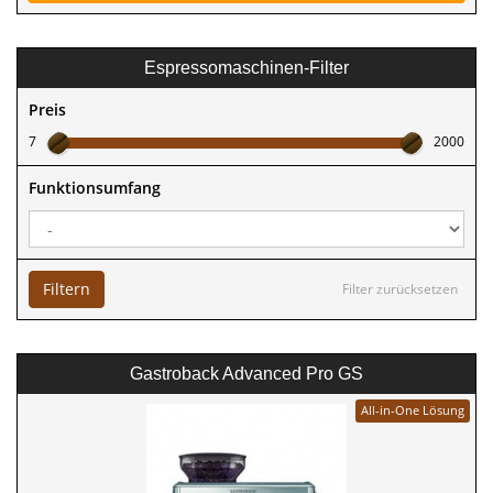
Espressomaschinen-Filter
Preis
7
2000
Funktionsumfang
Filtern
Filter zurücksetzen
Gastroback Advanced Pro GS
All-in-One Lösung