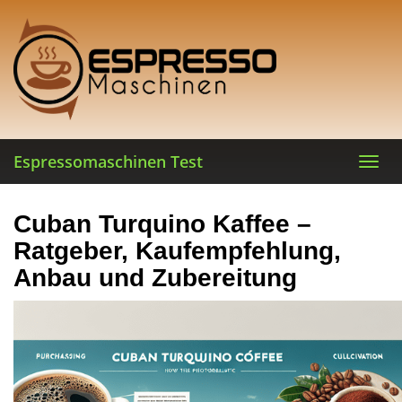
Skip
to
main
content
Espressomaschinen Test
Toggl
navig
Cuban Turquino Kaffee –
Ratgeber, Kaufempfehlung,
Anbau und Zubereitung