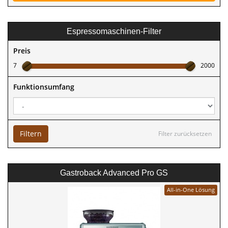
Espressomaschinen-Filter
Preis
7
2000
Funktionsumfang
Filtern
Filter zurücksetzen
Gastroback Advanced Pro GS
All-in-One Lösung