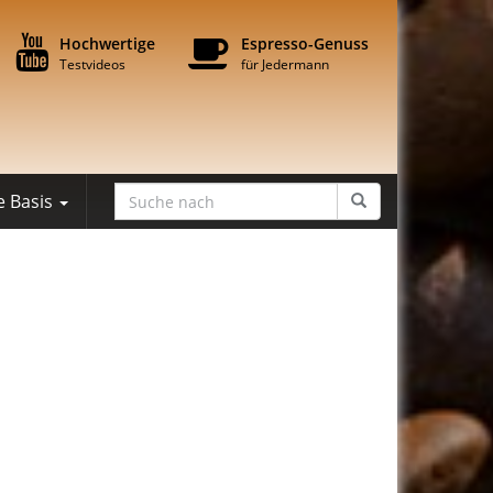
Hochwertige
Espresso-Genuss
Testvideos
für Jedermann
e Basis