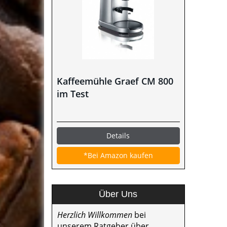
Kaffeemühle Graef CM 800
im Test
Details
*Bei Amazon kaufen
Über Uns
Herzlich Willkommen
bei
unserem Ratgeber über