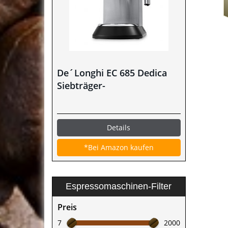
De´Longhi EC 685 Dedica
Siebträger-
Espressomaschine im Test
Details
*Bei Amazon kaufen
Espressomaschinen-Filter
Preis
7
2000