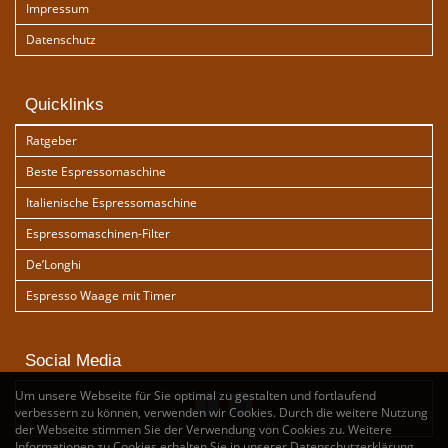
Impressum
Datenschutz
Quicklinks
Ratgeber
Beste Espressomaschine
Italienische Espressomaschine
Espressomaschinen-Filter
De’Longhi
Espresso Waage mit Timer
Social Media
Um unsere Webseite für Sie optimal zu gestalten und fortlaufend
verbessern zu können, verwenden wir Cookies. Durch die weitere Nutzung
der Webseite stimmen Sie der Verwendung von Cookies zu. Weitere
Informationen zu Cookies erhalten Sie in unserer
Datenschutzerklärung