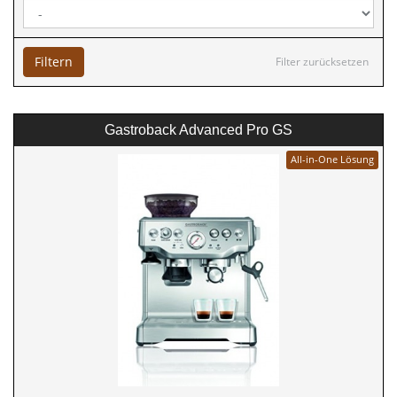
Filtern
Filter zurücksetzen
Gastroback Advanced Pro GS
All-in-One Lösung