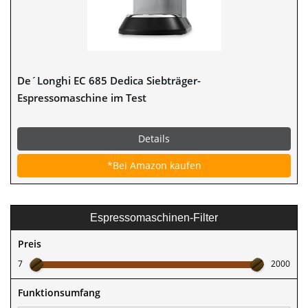
De´Longhi EC 685 Dedica Siebträger-
Espressomaschine im Test
Details
*Bei Amazon kaufen
Espressomaschinen-Filter
Preis
7
2000
Funktionsumfang