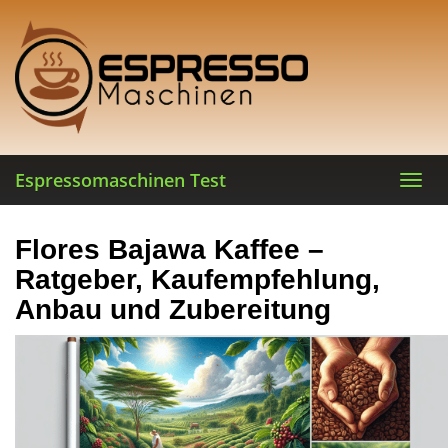
Skip
to
main
content
Espressomaschinen Test
Toggl
navig
Flores Bajawa Kaffee –
Ratgeber, Kaufempfehlung,
Anbau und Zubereitung