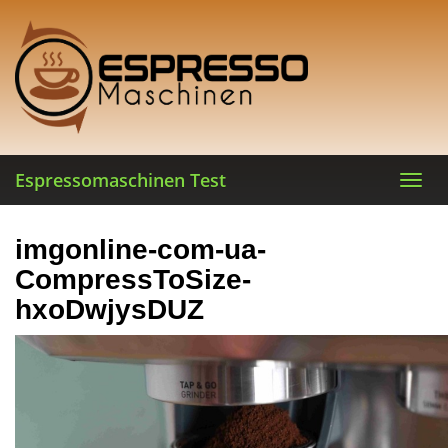
Skip
to
main
content
Espressomaschinen Test
Toggl
navig
imgonline-com-ua-
CompressToSize-
hxoDwjysDUZ