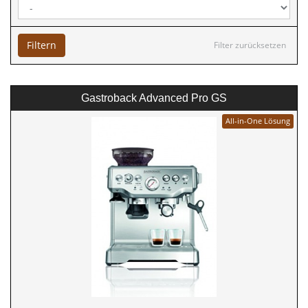
Filtern
Filter zurücksetzen
Gastroback Advanced Pro GS
All-in-One Lösung