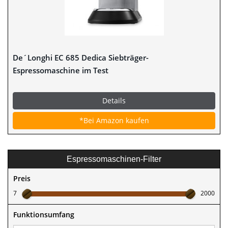
De´Longhi EC 685 Dedica Siebträger-
Espressomaschine im Test
Details
*Bei Amazon kaufen
Espressomaschinen-Filter
Preis
7
2000
Funktionsumfang