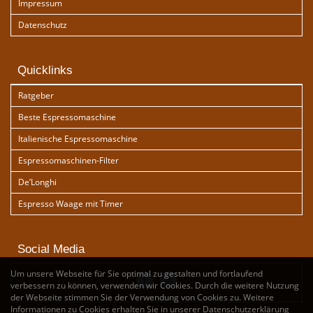
Impressum
Datenschutz
Quicklinks
Ratgeber
Beste Espressomaschine
Italienische Espressomaschine
Espressomaschinen-Filter
De’Longhi
Espresso Waage mit Timer
Social Media
Um unsere Webseite für Sie optimal zu gestalten und fortlaufend
verbessern zu können, verwenden wir Cookies. Durch die weitere Nutzung
der Webseite stimmen Sie der Verwendung von Cookies zu. Weitere
Informationen zu Cookies erhalten Sie in unserer
Datenschutzerklärung