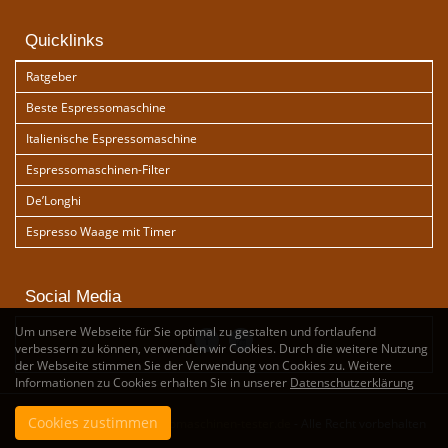
Quicklinks
Ratgeber
Beste Espressomaschine
Italienische Espressomaschine
Espressomaschinen-Filter
De’Longhi
Espresso Waage mit Timer
Social Media
Um unsere Webseite für Sie optimal zu gestalten und fortlaufend
verbessern zu können, verwenden wir Cookies. Durch die weitere Nutzung
der Webseite stimmen Sie der Verwendung von Cookies zu. Weitere
Informationen zu Cookies erhalten Sie in unserer
Datenschutzerklärung
Cookies zustimmen
Copyright by
www.espressomaschinen-tester.de
- Alle Recht vorbehalten