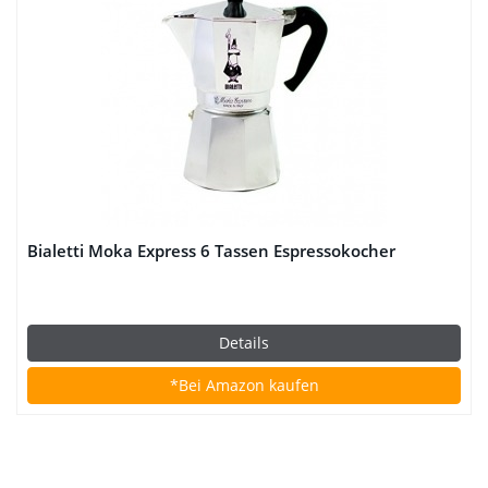
Bialetti Moka Express 6 Tassen Espressokocher
Details
*Bei Amazon kaufen