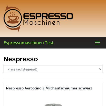
Skip
to
main
content
Espressomaschinen Test
Toggl
navig
Nespresso
Nespresso Aeroccino 3 Milchaufschäumer schwarz