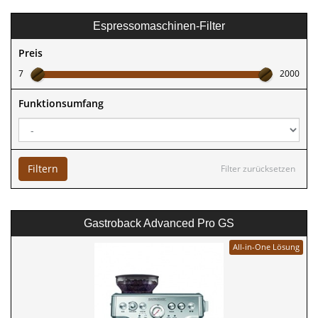
Espressomaschinen-Filter
Preis
7
2000
Funktionsumfang
Filtern
Filter zurücksetzen
Gastroback Advanced Pro GS
All-in-One Lösung