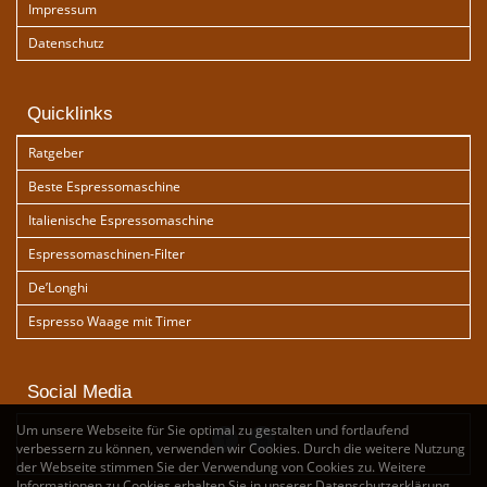
Impressum
Datenschutz
Quicklinks
Ratgeber
Beste Espressomaschine
Italienische Espressomaschine
Espressomaschinen-Filter
De’Longhi
Espresso Waage mit Timer
Social Media
Um unsere Webseite für Sie optimal zu gestalten und fortlaufend
verbessern zu können, verwenden wir Cookies. Durch die weitere Nutzung
der Webseite stimmen Sie der Verwendung von Cookies zu. Weitere
Informationen zu Cookies erhalten Sie in unserer
Datenschutzerklärung