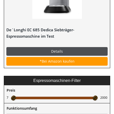
De´Longhi EC 685 Dedica Siebträger-
Espressomaschine im Test
Details
*Bei Amazon kaufen
Espressomaschinen-Filter
Preis
7
2000
Funktionsumfang