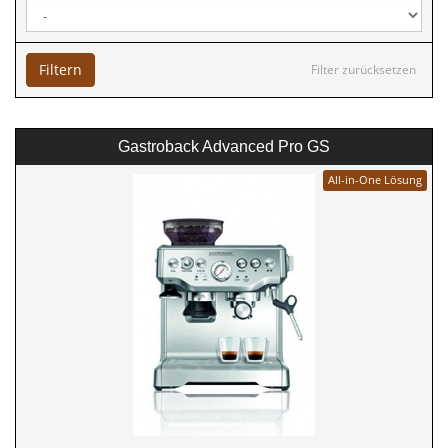
Filtern
Filter zurücksetzen
Gastroback Advanced Pro GS
All-in-One Lösung