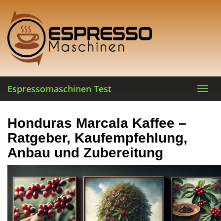
Skip
to
main
content
Espressomaschinen Test
Toggl
navig
Honduras Marcala Kaffee –
Ratgeber, Kaufempfehlung,
Anbau und Zubereitung