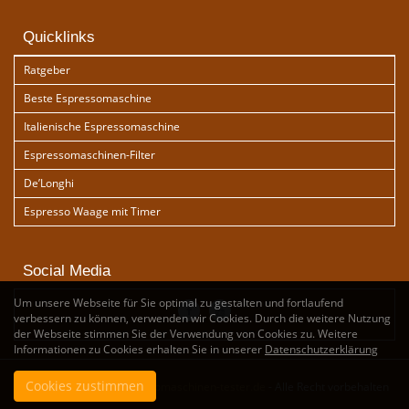
Quicklinks
Ratgeber
Beste Espressomaschine
Italienische Espressomaschine
Espressomaschinen-Filter
De’Longhi
Espresso Waage mit Timer
Social Media
Um unsere Webseite für Sie optimal zu gestalten und fortlaufend
verbessern zu können, verwenden wir Cookies. Durch die weitere Nutzung
der Webseite stimmen Sie der Verwendung von Cookies zu. Weitere
Informationen zu Cookies erhalten Sie in unserer
Datenschutzerklärung
Cookies zustimmen
Copyright by
www.espressomaschinen-tester.de
- Alle Recht vorbehalten