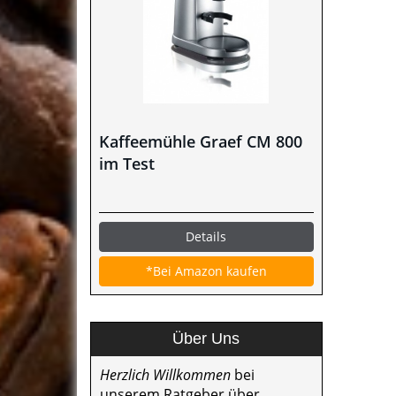
Kaffeemühle Graef CM 800
im Test
Details
*Bei Amazon kaufen
Über Uns
Herzlich Willkommen
bei
unserem Ratgeber über