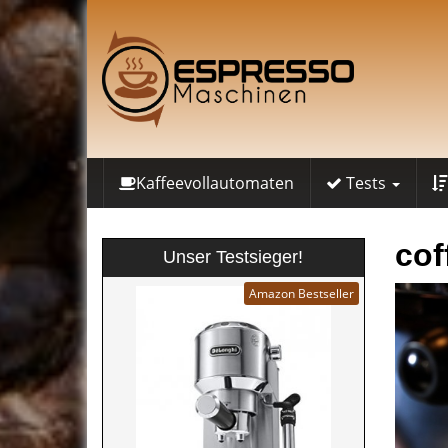
Skip
to
main
content
Kaffeevollautomaten
Tests
cof
Unser Testsieger!
Amazon Bestseller