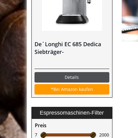
De´Longhi EC 685 Dedica
Siebträger-
Espressomaschine im Test
Details
*Bei Amazon kaufen
Espressomaschinen-Filter
Preis
7
2000