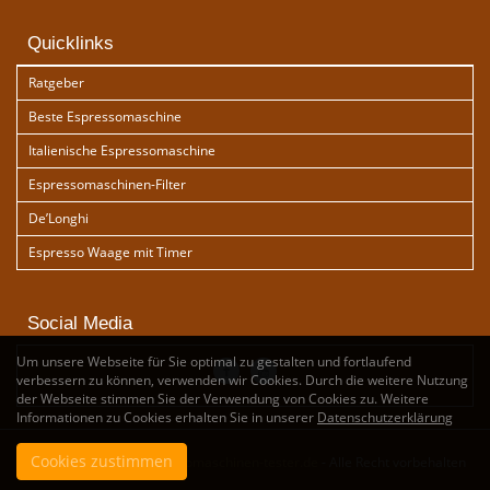
Quicklinks
Ratgeber
Beste Espressomaschine
Italienische Espressomaschine
Espressomaschinen-Filter
De’Longhi
Espresso Waage mit Timer
Social Media
Um unsere Webseite für Sie optimal zu gestalten und fortlaufend
verbessern zu können, verwenden wir Cookies. Durch die weitere Nutzung
der Webseite stimmen Sie der Verwendung von Cookies zu. Weitere
Informationen zu Cookies erhalten Sie in unserer
Datenschutzerklärung
Cookies zustimmen
Copyright by
www.espressomaschinen-tester.de
- Alle Recht vorbehalten