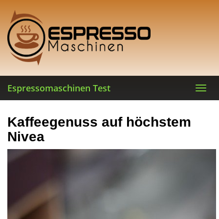
Skip
to
main
content
Espressomaschinen Test
Toggl
navig
Kaffeegenuss auf höchstem
Nivea