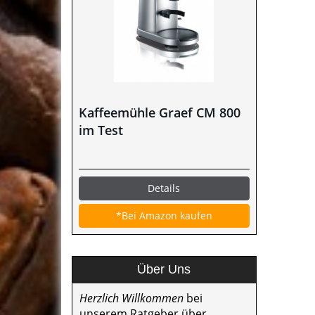
Kaffeemühle Graef CM 800
im Test
Details
*Bei Amazon kaufen
Über Uns
Herzlich Willkommen
bei
unserem Ratgeber über