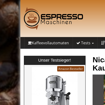
Skip
to
main
content
Kaffeevollautomaten
Tests
Nic
Unser Testsieger!
Kau
Amazon Bestseller