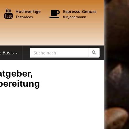
Hochwertige
Espresso-Genuss
Testvideos
für Jedermann
e Basis
atgeber,
bereitung