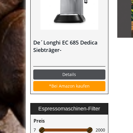
De´Longhi EC 685 Dedica
Siebträger-
Espressomaschine im Test
Details
*Bei Amazon kaufen
Espressomaschinen-Filter
Preis
7
2000