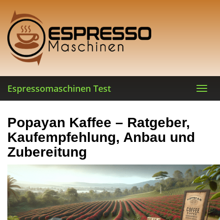
Skip
to
main
content
Espressomaschinen Test
Toggl
navig
Popayan Kaffee – Ratgeber,
Kaufempfehlung, Anbau und
Zubereitung