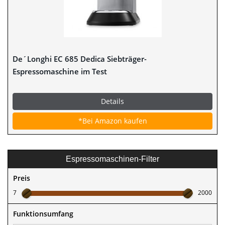
De´Longhi EC 685 Dedica Siebträger-
Espressomaschine im Test
Details
*Bei Amazon kaufen
Espressomaschinen-Filter
Preis
7
2000
Funktionsumfang