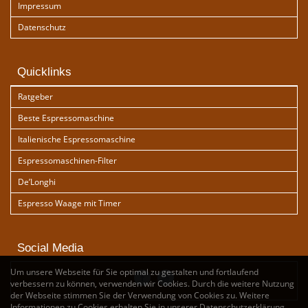
Impressum
Datenschutz
Quicklinks
Ratgeber
Beste Espressomaschine
Italienische Espressomaschine
Espressomaschinen-Filter
De’Longhi
Espresso Waage mit Timer
Social Media
Um unsere Webseite für Sie optimal zu gestalten und fortlaufend
verbessern zu können, verwenden wir Cookies. Durch die weitere Nutzung
der Webseite stimmen Sie der Verwendung von Cookies zu. Weitere
Informationen zu Cookies erhalten Sie in unserer
Datenschutzerklärung