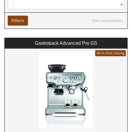
Filtern
Filter zurücksetzen
Gastroback Advanced Pro GS
All-in-One Lösung