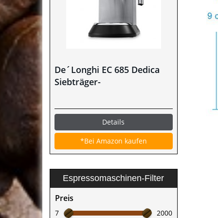
De´Longhi EC 685 Dedica
Siebträger-
Espressomaschine im Test
Details
*Bei Amazon kaufen
Espressomaschinen-Filter
Preis
7
2000