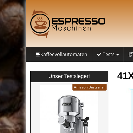
Skip
to
main
content
Kaffeevollautomaten
Tests
41
Unser Testsieger!
Amazon Bestseller