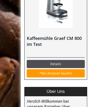
Kaffeemühle Graef CM 800
im Test
Details
*Bei Amazon kaufen
Über Uns
Herzlich Willkommen
bei
unserem Ratgeber über