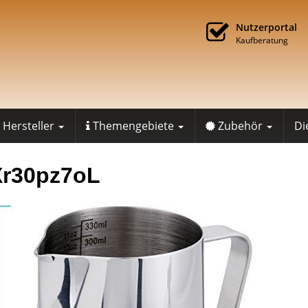
Nutzerportal
Kaufberatung
Hersteller
Themengebiete
Zubehör
Di
Xr30pz7oL