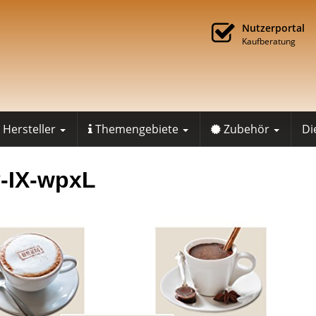
Nutzerportal
Kaufberatung
Hersteller
Themengebiete
Zubehör
Di
-IX-wpxL