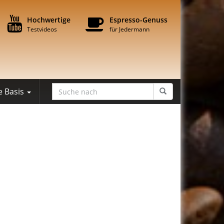
Hochwertige
Espresso-Genuss
Testvideos
für Jedermann
e Basis