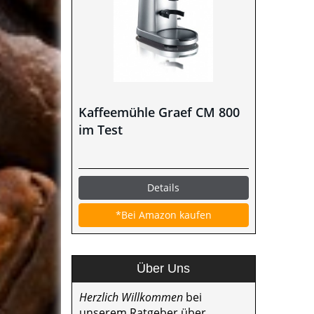
Kaffeemühle Graef CM 800
im Test
Details
*Bei Amazon kaufen
Über Uns
Herzlich Willkommen
bei
unserem Ratgeber über