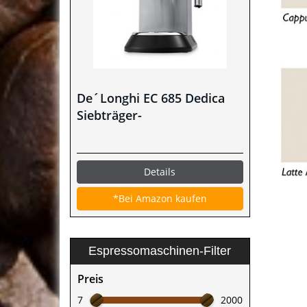
De´Longhi EC 685 Dedica
Siebträger-
Espressomaschine im Test
Details
*Bei Amazon kaufen
Espressomaschinen-Filter
Preis
7
2000