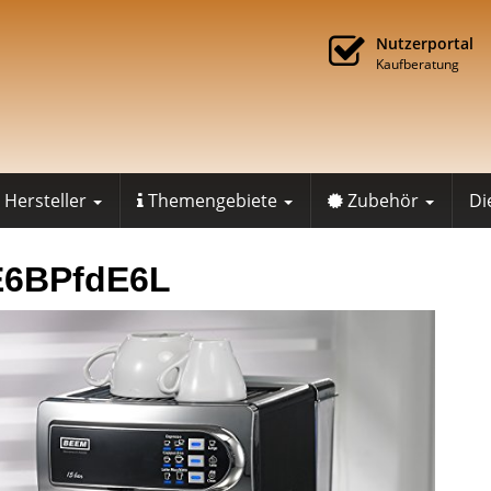
Nutzerportal
Kaufberatung
Hersteller
Themengebiete
Zubehör
Di
E6BPfdE6L