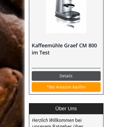
Kaffeemühle Graef CM 800
im Test
Details
*Bei Amazon kaufen
Über Uns
Herzlich Willkommen
bei
unserem Ratgeber über