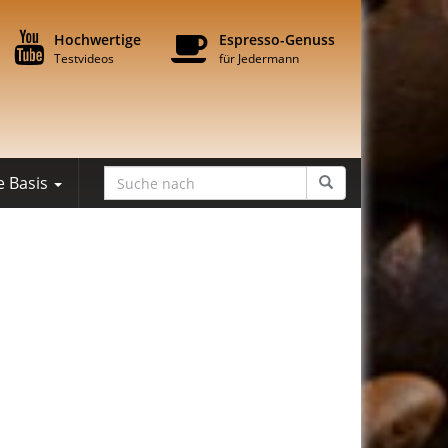
Hochwertige
Espresso-Genuss
Testvideos
für Jedermann
e Basis