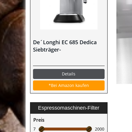
De´Longhi EC 685 Dedica
Siebträger-
Espressomaschine im Test
Details
*Bei Amazon kaufen
Espressomaschinen-Filter
Preis
7
2000