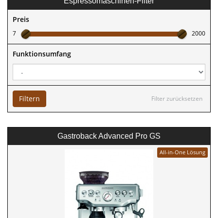
Espressomaschinen-Filter
Preis
7
2000
Funktionsumfang
Filtern
Filter zurücksetzen
Gastroback Advanced Pro GS
All-in-One Lösung