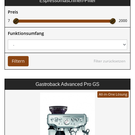
Espressomaschinen-Filter
Preis
7
2000
Funktionsumfang
Filtern
Filter zurücksetzen
Gastroback Advanced Pro GS
All-in-One Lösung