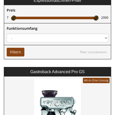
Espressomaschinen-Filter
Preis
7
2000
Funktionsumfang
Filtern
Filter zurücksetzen
Gastroback Advanced Pro GS
All-in-One Lösung