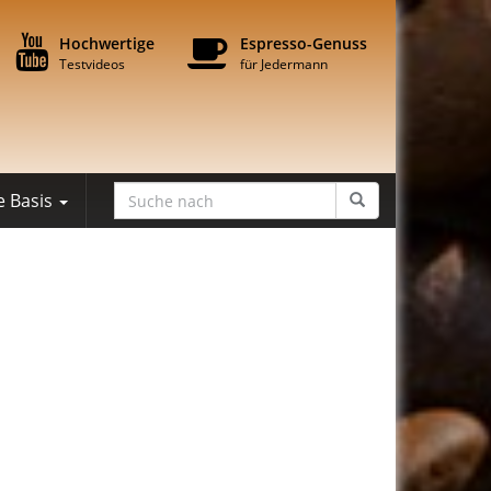
Hochwertige
Espresso-Genuss
Testvideos
für Jedermann
e Basis