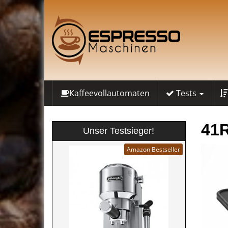
Skip
to
main
content
Kaffeevollautomaten
Tests
41
Unser Testsieger!
Amazon Bestseller