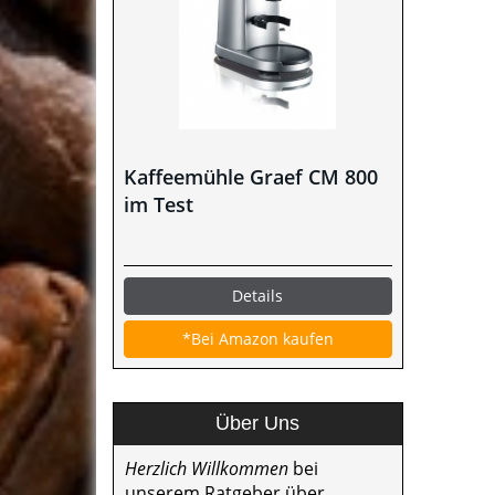
Kaffeemühle Graef CM 800
im Test
Details
*Bei Amazon kaufen
Über Uns
Herzlich Willkommen
bei
unserem Ratgeber über