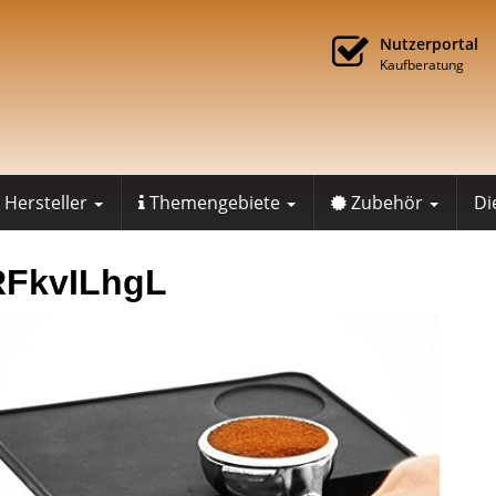
Nutzerportal
Kaufberatung
Hersteller
Themengebiete
Zubehör
Di
RFkvILhgL