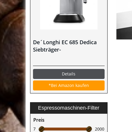
De´Longhi EC 685 Dedica
Siebträger-
Espressomaschine im Test
Details
*Bei Amazon kaufen
Espressomaschinen-Filter
Preis
7
2000