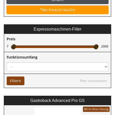
*Bei Amazon kaufen
Espressomaschinen-Filter
Preis
7
2000
Funktionsumfang
Filtern
Filter zurücksetzen
Gastroback Advanced Pro GS
All-in-One Lösung