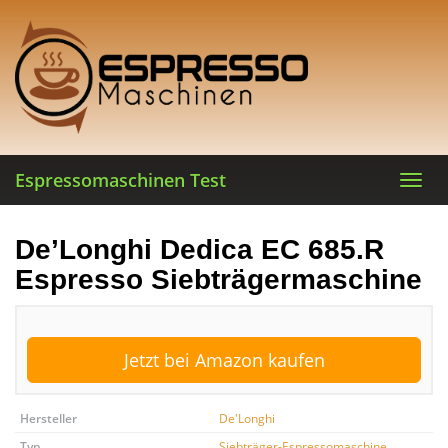
Skip
to
main
content
Espressomaschinen Test
Toggl
navig
De’Longhi Dedica EC 685.R
Espresso Siebträgermaschine
Jetzt bei Amazon kaufen
Hersteller
De'Longhi
Typ
Siebträger-Espressomaschine