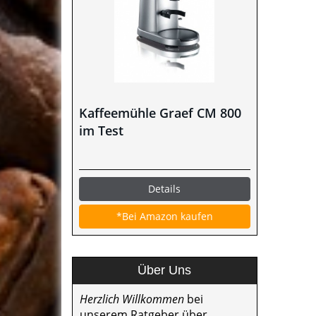
Kaffeemühle Graef CM 800
im Test
Details
*Bei Amazon kaufen
Über Uns
Herzlich Willkommen
bei
unserem Ratgeber über