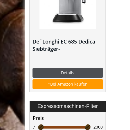
De´Longhi EC 685 Dedica
Siebträger-
Espressomaschine im Test
Details
*Bei Amazon kaufen
Espressomaschinen-Filter
Preis
7
2000