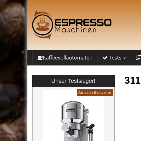
Skip
to
main
content
Kaffeevollautomaten
Tests
31
Unser Testsieger!
Amazon Bestseller