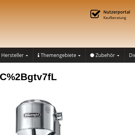
Nutzerportal
Kaufberatung
Hersteller
Themengebiete
Zubehör
Di
1C%2Bgtv7fL