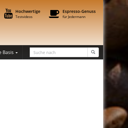
Hochwertige
Espresso-Genuss
Testvideos
für Jedermann
e Basis