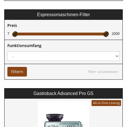
Espressomaschinen-Filter
Preis
7
2000
Funktionsumfang
Filtern
Filter zurücksetzen
Gastroback Advanced Pro GS
All-in-One Lösung