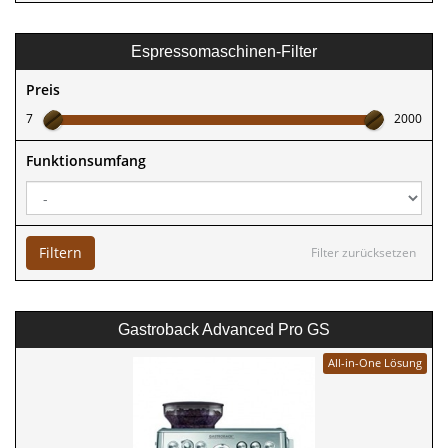
Espressomaschinen-Filter
Preis
7
2000
Funktionsumfang
Filtern
Filter zurücksetzen
Gastroback Advanced Pro GS
All-in-One Lösung