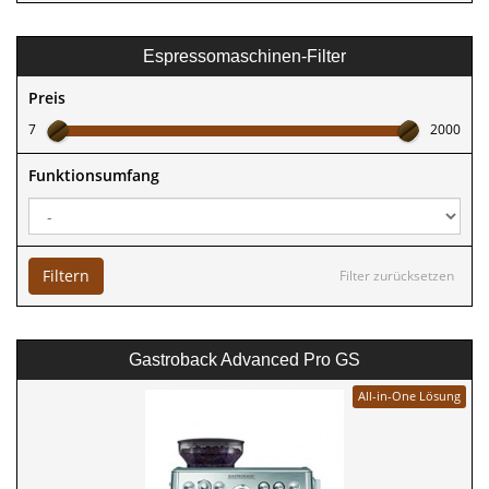
Espressomaschinen-Filter
Preis
7
2000
Funktionsumfang
Filtern
Filter zurücksetzen
Gastroback Advanced Pro GS
All-in-One Lösung