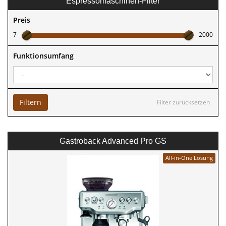
Espressomaschinen-Filter
Preis
7
2000
Funktionsumfang
Filtern
Filter zurücksetzen
Gastroback Advanced Pro GS
All-in-One Lösung