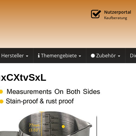
Nutzerportal
Kaufberatung
Hersteller
Themengebiete
Zubehör
Di
gxCXtvSxL