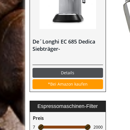
De´Longhi EC 685 Dedica
Siebträger-
Espressomaschine im Test
Details
*Bei Amazon kaufen
Espressomaschinen-Filter
Preis
7
2000