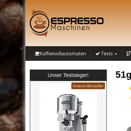
Skip
to
main
content
Kaffeevollautomaten
Tests
51
Unser Testsieger!
Amazon Bestseller