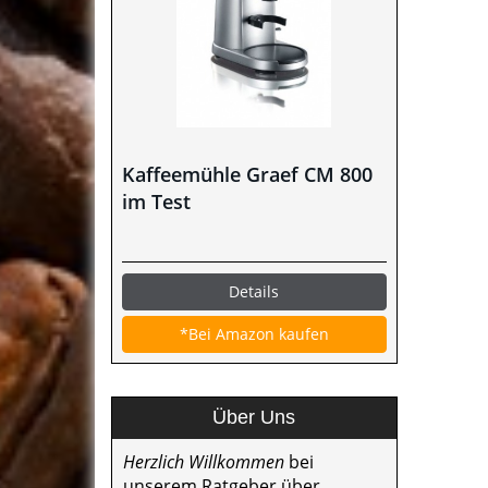
Kaffeemühle Graef CM 800
im Test
Details
*Bei Amazon kaufen
Über Uns
Herzlich Willkommen
bei
unserem Ratgeber über