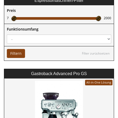
Espressomaschinen-Filter
Preis
7
2000
Funktionsumfang
Filtern
Filter zurücksetzen
Gastroback Advanced Pro GS
All-in-One Lösung