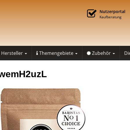
Nutzerportal
Kaufberatung
Hersteller
Themengebiete
Zubehör
Di
fwemH2uzL