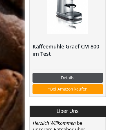
Kaffeemühle Graef CM 800
im Test
Details
*Bei Amazon kaufen
Über Uns
Herzlich Willkommen
bei
unserem Ratgeber über