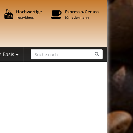
Hochwertige
Espresso-Genuss
Testvideos
für Jedermann
e Basis