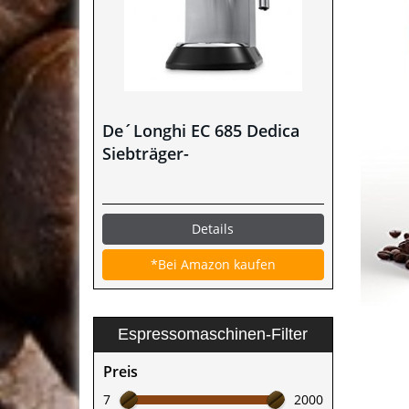
De´Longhi EC 685 Dedica
Siebträger-
Espressomaschine im Test
Details
*Bei Amazon kaufen
Espressomaschinen-Filter
Preis
7
2000