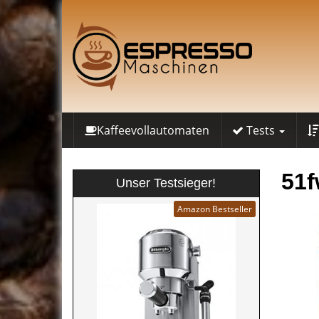
Skip
to
main
content
Kaffeevollautomaten
Tests
51
Unser Testsieger!
Amazon Bestseller