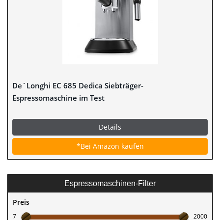
De´Longhi EC 685 Dedica Siebträger-
Espressomaschine im Test
Details
*Bei Amazon kaufen
Espressomaschinen-Filter
Preis
7
2000