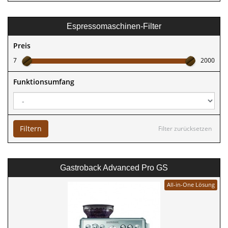
Espressomaschinen-Filter
Preis
7
2000
Funktionsumfang
Filtern
Filter zurücksetzen
Gastroback Advanced Pro GS
All-in-One Lösung