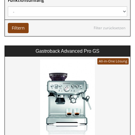
Funktionsumfang
Filtern
Filter zurücksetzen
Gastroback Advanced Pro GS
All-in-One Lösung