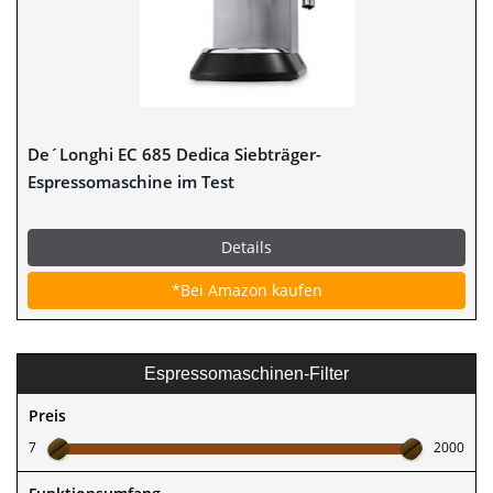
De´Longhi EC 685 Dedica Siebträger-
Espressomaschine im Test
Details
*Bei Amazon kaufen
Espressomaschinen-Filter
Preis
7
2000