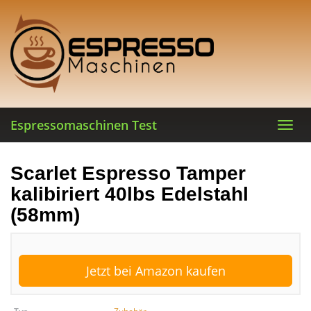
Skip
to
main
content
Espressomaschinen Test
Toggl
navig
Scarlet Espresso Tamper
kalibiriert 40lbs Edelstahl
(58mm)
Jetzt bei Amazon kaufen