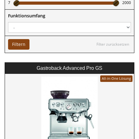
7
2000
Funktionsumfang
Filtern
Filter zurücksetzen
Gastroback Advanced Pro GS
All-in-One Lösung