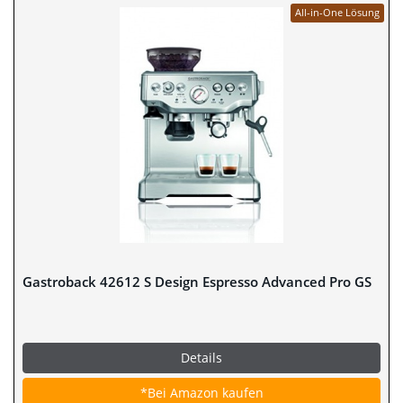
All-in-One Lösung
Gastroback 42612 S Design Espresso Advanced Pro GS
Details
*Bei Amazon kaufen