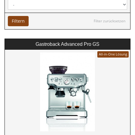
Filtern
Filter zurücksetzen
Gastroback Advanced Pro GS
All-in-One Lösung