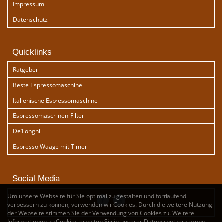
Impressum
Datenschutz
Quicklinks
Ratgeber
Beste Espressomaschine
Italienische Espressomaschine
Espressomaschinen-Filter
De’Longhi
Espresso Waage mit Timer
Social Media
Um unsere Webseite für Sie optimal zu gestalten und fortlaufend
verbessern zu können, verwenden wir Cookies. Durch die weitere Nutzung
der Webseite stimmen Sie der Verwendung von Cookies zu. Weitere
Informationen zu Cookies erhalten Sie in unserer
Datenschutzerklärung