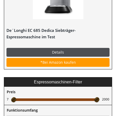
De´Longhi EC 685 Dedica Siebträger-
Espressomaschine im Test
Details
*Bei Amazon kaufen
Espressomaschinen-Filter
Preis
7
2000
Funktionsumfang