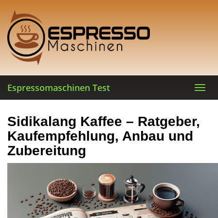
Skip
to
main
content
Espressomaschinen Test
Toggl
navig
Sidikalang Kaffee – Ratgeber,
Kaufempfehlung, Anbau und
Zubereitung