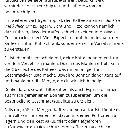
luftdichten Behälter
aufzubewahren. Dadurch wird
verhindert, dass Feuchtigkeit und Luft die Aromen
beeinträchtigen.
Ein weiterer wichtiger Tipp ist, den Kaffee an einem
dunklen
und kühlen Ort
zu lagern. Licht und Hitze können nämlich
dazu führen, dass der Kaffee schneller seinen intensiven
Geschmack verliert. Viele Experten empfehlen deshalb, den
Kaffee nicht im Kühlschrank, sondern eher im Vorratsschrank
zu verstauen.
Es ist ebenfalls entscheidend, deine Kaffeebohnen erst kurz
vor dem Verzehr zu mahlen. Durch das Mahlen erhöht sich
die Oberfläche des Kaffees, was ihn anfälliger für
Geschmackverluste macht. Bewahre Bohnen daher ganz auf
und mahle nur die Menge, die du wirklich benötigst.
Denke daran, sowohl Filterkaffee als auch Espresso immer
aus frisch gemahlenen Bohnen zuzubereiten, um die
bestmögliche Geschmacksqualität zu erzielen.
Falls du größere Mengen Kaffee auf Vorrat kaufst, könnte es
sinnvoll sein, nur einen Teil davon in kleinen Portionen zu
lagern und den Rest vakuumiert oder tiefgefroren
aufzubewahren. Dies schützt den Kaffee zusätzlich vor