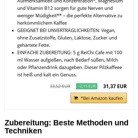
Aufmerksamkeit und Konzentration*, Magnesium
und Vitamin B12 sorgen für gute Nerven und
weniger Müdigkeit** – die perfekte Alternative zu
herkömmlichem Kaffee
GEEIGNET BEI UNVERTRÄGLICHKEITEN: Vegan,
ohne Zusatzstoffe, Gluten, Laktose, Zucker und
gehärtete Fette.
EINFACHE ZUBEREITUNG: 5 g ReiChi Cafe mit 100
ml Wasser aufgießen, nach Bedarf süßen, Milch
oder Pflanzendrink dazugeben. Dieser Pilzkaffeee
ist heiß und kalt ein Genuss.
31,37 EUR
33,52 EUR
−2,15 EUR
*Bei Amazon kaufen
Zubereitung: Beste Methoden und
Techniken