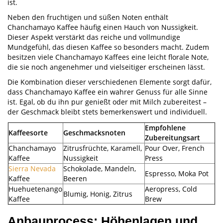
ist.
Neben den fruchtigen und süßen Noten enthält
Chanchamayo Kaffee häufig einen Hauch von Nussigkeit.
Dieser Aspekt verstärkt das reiche und vollmundige
Mundgefühl, das diesen Kaffee so besonders macht. Zudem
besitzen viele Chanchamayo Kaffees eine leicht florale Note,
die sie noch angenehmer und vielseitiger erscheinen lässt.
Die Kombination dieser verschiedenen Elemente sorgt dafür,
dass Chanchamayo Kaffee ein wahrer Genuss für alle Sinne
ist. Egal, ob du ihn pur genießt oder mit Milch zubereitest –
der Geschmack bleibt stets bemerkenswert und individuell.
Empfohlene
Kaffeesorte
Geschmacksnoten
Zubereitungsart
Chanchamayo
Zitrusfrüchte, Karamell,
Pour Over, French
Kaffee
Nussigkeit
Press
Sierra Nevada
Schokolade, Mandeln,
Espresso, Moka Pot
Kaffee
Beeren
Huehuetenango
Aeropress, Cold
Blumig, Honig, Zitrus
Kaffee
Brew
Anbauprocess: Höhenlagen und