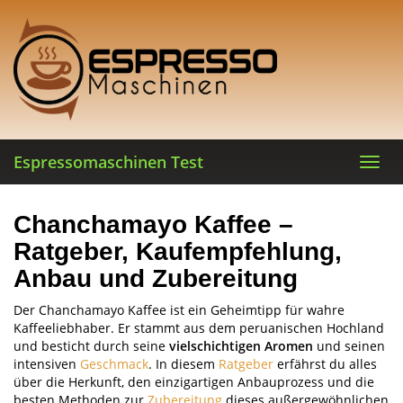
Skip
to
main
content
Espressomaschinen Test
Toggl
navig
Chanchamayo Kaffee –
Ratgeber, Kaufempfehlung,
Anbau und Zubereitung
Der Chanchamayo Kaffee ist ein Geheimtipp für wahre
Kaffeeliebhaber. Er stammt aus dem peruanischen Hochland
und besticht durch seine
vielschichtigen Aromen
und seinen
intensiven
Geschmack
. In diesem
Ratgeber
erfährst du alles
über die Herkunft, den einzigartigen Anbauprozess und die
besten Methoden zur
Zubereitung
dieses außergewöhnlichen