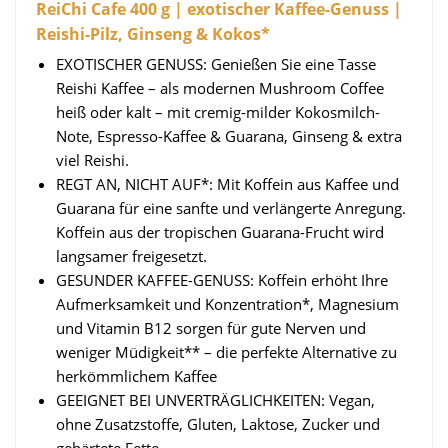
ReiChi Cafe 400 g | exotischer Kaffee-Genuss |
Reishi-Pilz, Ginseng & Kokos*
EXOTISCHER GENUSS: Genießen Sie eine Tasse
Reishi Kaffee – als modernen Mushroom Coffee
heiß oder kalt – mit cremig-milder Kokosmilch-
Note, Espresso-Kaffee & Guarana, Ginseng & extra
viel Reishi.
REGT AN, NICHT AUF*: Mit Koffein aus Kaffee und
Guarana für eine sanfte und verlängerte Anregung.
Koffein aus der tropischen Guarana-Frucht wird
langsamer freigesetzt.
GESUNDER KAFFEE-GENUSS: Koffein erhöht Ihre
Aufmerksamkeit und Konzentration*, Magnesium
und Vitamin B12 sorgen für gute Nerven und
weniger Müdigkeit** – die perfekte Alternative zu
herkömmlichem Kaffee
GEEIGNET BEI UNVERTRÄGLICHKEITEN: Vegan,
ohne Zusatzstoffe, Gluten, Laktose, Zucker und
gehärtete Fette.