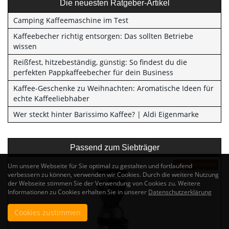
Die neuesten Ratgeber-Artikel
Camping Kaffeemaschine im Test
Kaffeebecher richtig entsorgen: Das sollten Betriebe
wissen
Reißfest, hitzebeständig, günstig: So findest du die
perfekten Pappkaffeebecher für dein Business
Kaffee-Geschenke zu Weihnachten: Aromatische Ideen für
echte Kaffeeliebhaber
Wer steckt hinter Barissimo Kaffee? | Aldi Eigenmarke
Passend zum Siebträger
Beliebte Mühle
Um unsere Webseite für Sie optimal zu gestalten und fortlaufend
verbessern zu können, verwenden wir Cookies. Durch die weitere Nutzung
der Webseite stimmen Sie der Verwendung von Cookies zu. Weitere
Informationen zu Cookies erhalten Sie in unserer
Datenschutzerklärung
Cookies zustimmen