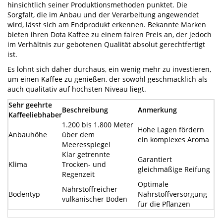
hinsichtlich seiner Produktionsmethoden punktet. Die
Sorgfalt, die im Anbau und der Verarbeitung angewendet
wird, lässt sich am Endprodukt erkennen. Bekannte Marken
bieten ihren Dota Kaffee zu einem fairen Preis an, der jedoch
im Verhältnis zur gebotenen Qualität absolut gerechtfertigt
ist.
Es lohnt sich daher durchaus, ein wenig mehr zu investieren,
um einen Kaffee zu genießen, der sowohl geschmacklich als
auch qualitativ auf höchsten Niveau liegt.
Sehr geehrte
Beschreibung
Anmerkung
Kaffeeliebhaber
1.200 bis 1.800 Meter
Hohe Lagen fördern
Anbauhöhe
über dem
ein komplexes Aroma
Meeresspiegel
Klar getrennte
Garantiert
Klima
Trocken- und
gleichmäßige Reifung
Regenzeit
Optimale
Nährstoffreicher
Bodentyp
Nährstoffversorgung
vulkanischer Boden
für die Pflanzen