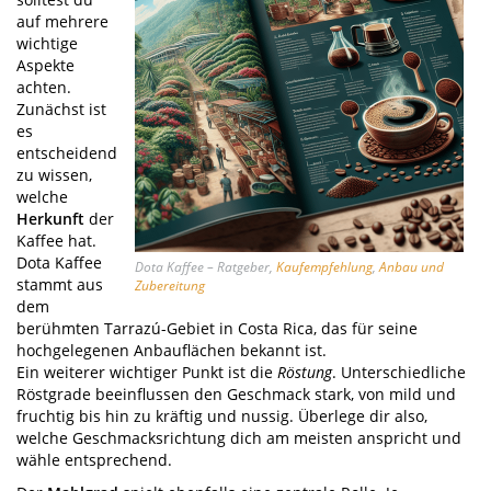
auf mehrere
wichtige
Aspekte
achten.
Zunächst ist
es
entscheidend
zu wissen,
welche
Herkunft
der
Kaffee hat.
Dota Kaffee
Dota Kaffee – Ratgeber,
Kaufempfehlung
,
Anbau und
stammt aus
Zubereitung
dem
berühmten Tarrazú-Gebiet in Costa Rica, das für seine
hochgelegenen Anbauflächen bekannt ist.
Ein weiterer wichtiger Punkt ist die
Röstung
. Unterschiedliche
Röstgrade beeinflussen den Geschmack stark, von mild und
fruchtig bis hin zu kräftig und nussig. Überlege dir also,
welche Geschmacksrichtung dich am meisten anspricht und
wähle entsprechend.