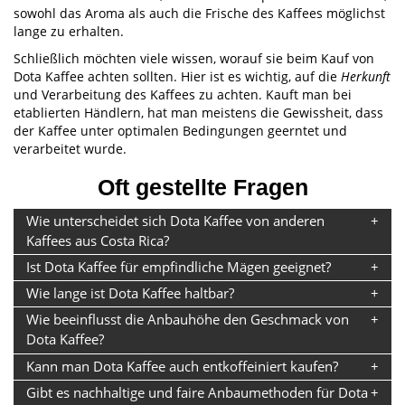
sowohl das Aroma als auch die Frische des Kaffees möglichst
lange zu erhalten.
Schließlich möchten viele wissen, worauf sie beim Kauf von
Dota Kaffee achten sollten. Hier ist es wichtig, auf die
Herkunft
und Verarbeitung des Kaffees zu achten. Kauft man bei
etablierten Händlern, hat man meistens die Gewissheit, dass
der Kaffee unter optimalen Bedingungen geerntet und
verarbeitet wurde.
Oft gestellte Fragen
Wie unterscheidet sich Dota Kaffee von anderen
Kaffees aus Costa Rica?
Ist Dota Kaffee für empfindliche Mägen geeignet?
Wie lange ist Dota Kaffee haltbar?
Wie beeinflusst die Anbauhöhe den Geschmack von
Dota Kaffee?
Kann man Dota Kaffee auch entkoffeiniert kaufen?
Gibt es nachhaltige und faire Anbaumethoden für Dota