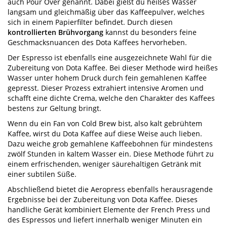
auch Pour Over genannt. Dabei gießt du heißes Wasser
langsam und gleichmäßig über das Kaffeepulver, welches
sich in einem Papierfilter befindet. Durch diesen
kontrollierten Brühvorgang
kannst du besonders feine
Geschmacksnuancen des Dota Kaffees hervorheben.
Der Espresso ist ebenfalls eine ausgezeichnete Wahl für die
Zubereitung von Dota Kaffee. Bei dieser Methode wird heißes
Wasser unter hohem Druck durch fein gemahlenen Kaffee
gepresst. Dieser Prozess extrahiert intensive Aromen und
schafft eine dichte Crema, welche den Charakter des Kaffees
bestens zur Geltung bringt.
Wenn du ein Fan von Cold Brew bist, also kalt gebrühtem
Kaffee, wirst du Dota Kaffee auf diese Weise auch lieben.
Dazu weiche grob gemahlene Kaffeebohnen für mindestens
zwölf Stunden in kaltem Wasser ein. Diese Methode führt zu
einem erfrischenden, weniger säurehaltigen Getränk mit
einer subtilen Süße.
Abschließend bietet die Aeropress ebenfalls herausragende
Ergebnisse bei der Zubereitung von Dota Kaffee. Dieses
handliche Gerät kombiniert Elemente der French Press und
des Espressos und liefert innerhalb weniger Minuten ein