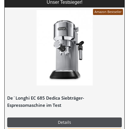
Unser Testsieger!
Amazon Bestseller
De´Longhi EC 685 Dedica Siebträger-
Espressomaschine im Test
Details