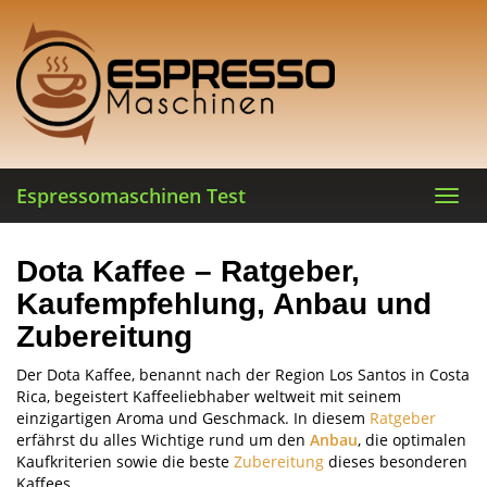
Skip
to
main
content
Espressomaschinen Test
Toggl
navig
Dota Kaffee – Ratgeber,
Kaufempfehlung, Anbau und
Zubereitung
Der Dota Kaffee, benannt nach der Region Los Santos in Costa
Rica, begeistert Kaffeeliebhaber weltweit mit seinem
einzigartigen Aroma und Geschmack. In diesem
Ratgeber
erfährst du alles Wichtige rund um den
Anbau
, die optimalen
Kaufkriterien sowie die beste
Zubereitung
dieses besonderen
Kaffees.