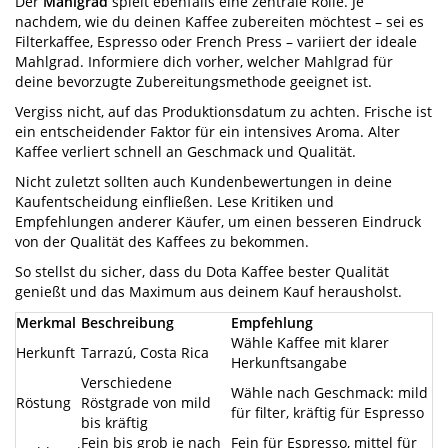
Der
Mahlgrad
spielt ebenfalls eine zentrale Rolle. Je
nachdem, wie du deinen Kaffee zubereiten möchtest – sei es
Filterkaffee, Espresso oder French Press – variiert der ideale
Mahlgrad. Informiere dich vorher, welcher Mahlgrad für
deine bevorzugte Zubereitungsmethode geeignet ist.
Vergiss nicht, auf das Produktionsdatum zu achten. Frische ist
ein entscheidender Faktor für ein intensives Aroma. Alter
Kaffee verliert schnell an Geschmack und Qualität.
Nicht zuletzt sollten auch Kundenbewertungen in deine
Kaufentscheidung einfließen. Lese Kritiken und
Empfehlungen anderer Käufer, um einen besseren Eindruck
von der Qualität des Kaffees zu bekommen.
So stellst du sicher, dass du Dota Kaffee bester Qualität
genießt und das Maximum aus deinem Kauf herausholst.
Merkmal
Beschreibung
Empfehlung
Wähle Kaffee mit klarer
Herkunft
Tarrazú, Costa Rica
Herkunftsangabe
Verschiedene
Wähle nach Geschmack: mild
Röstung
Röstgrade von mild
für filter, kräftig für Espresso
bis kräftig
Fein bis grob je nach
Fein für Espresso, mittel für