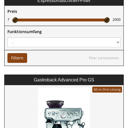
Espressomaschinen-Filter
Preis
7
2000
Funktionsumfang
Filtern
Filter zurücksetzen
Gastroback Advanced Pro GS
All-in-One Lösung