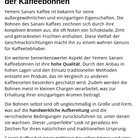
der Kaffeebohnen
Yemeni Sanani Kaffee ist bekannt für seine
außergewöhnlichen und einzigartigen Eigenschaften. Die
Bohnen des Sanani Kaffees zeichnen sich durch ihre
komplexen Aromen
aus, die oft Noten von Schokolade, Zimt
und getrockneten Früchten enthalten. Diese Vielfalt der
Geschmacksrichtungen macht ihn zu einem wahren Genuss
für Kaffeeliebhaber.
Ein weiterer bemerkenswerter Aspekt der Yemeni Sanani
Kaffeebohnen ist ihre
hohe Qualität
. Durch den Anbau in
hohen Lagen und den Einsatz traditioneller Methoden
entsteht ein Produkt, das im Vergleich zu anderen
Kaffeesorten besonders geschätzt wird. Zudem werden die
Bohnen meist in kleinen Chargen verarbeitet, was zur
Erhaltung ihrer einzigartigen Aromen beiträgt.
Die Bohnen selbst sind oft ungleichmäßig in Größe und Form,
was auf die
handwerkliche Aufbereitung
und die
verschiedene Bedingungen zurückzuführen ist, unter denen
sie wachsen. Dieser „unperfekte“ Look ist geradezu ein
Zeichen für ihren natürlichen und traditionellen Ursprung.
Sanani Kaffee hat einen mittleren bis vollen Körper und eine