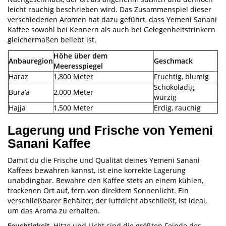
leicht rauchig beschrieben wird. Das Zusammenspiel dieser
verschiedenen Aromen hat dazu geführt, dass Yemeni Sanani
Kaffee sowohl bei Kennern als auch bei Gelegenheitstrinkern
gleichermaßen beliebt ist.
Höhe über dem
Anbauregion
Geschmack
Meeresspiegel
Haraz
1,800 Meter
Fruchtig, blumig
Schokoladig,
Bura’a
2,000 Meter
würzig
Hajja
1,500 Meter
Erdig, rauchig
Lagerung und Frische von Yemeni
Sanani Kaffee
Damit du die Frische und Qualität deines Yemeni Sanani
Kaffees bewahren kannst, ist eine korrekte Lagerung
unabdingbar. Bewahre den Kaffee stets an einem kühlen,
trockenen Ort auf, fern von direktem Sonnenlicht. Ein
verschließbarer Behälter, der luftdicht abschließt, ist ideal,
um das Aroma zu erhalten.
Feuchtigkeit
, Hitze und Licht sind die größten Feinde des