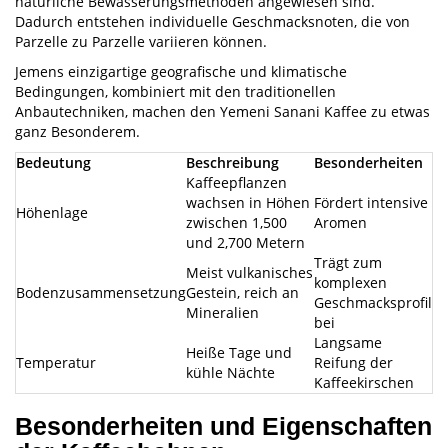
natürliche Bewässerungsmethoden angewiesen sind.
Dadurch entstehen individuelle Geschmacksnoten, die von
Parzelle zu Parzelle variieren können.
Jemens einzigartige geografische und klimatische
Bedingungen, kombiniert mit den traditionellen
Anbautechniken, machen den Yemeni Sanani Kaffee zu etwas
ganz Besonderem.
Bedeutung
Beschreibung
Besonderheiten
Kaffeepflanzen
wachsen in Höhen
Fördert intensive
Höhenlage
zwischen 1,500
Aromen
und 2,700 Metern
Trägt zum
Meist vulkanisches
komplexen
Bodenzusammensetzung
Gestein, reich an
Geschmacksprofil
Mineralien
bei
Langsame
Heiße Tage und
Temperatur
Reifung der
kühle Nächte
Kaffeekirschen
Besonderheiten und Eigenschaften