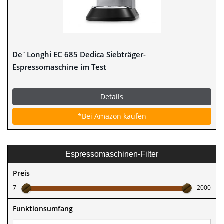
De´Longhi EC 685 Dedica Siebträger-
Espressomaschine im Test
Details
*Bei Amazon kaufen
Espressomaschinen-Filter
Preis
7
2000
Funktionsumfang