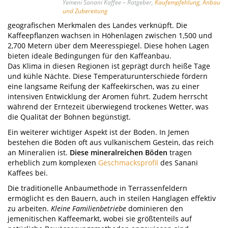
Yemeni Sanani Kaffee – Ratgeber,
Kaufempfehlung
,
Anbau
und Zubereitung
geografischen Merkmalen des Landes verknüpft. Die
Kaffeepflanzen wachsen in Höhenlagen zwischen 1,500 und
2,700 Metern über dem Meeresspiegel. Diese hohen Lagen
bieten ideale Bedingungen für den Kaffeanbau.
Das Klima in diesen Regionen ist geprägt durch heiße Tage
und kühle Nächte. Diese Temperaturunterschiede fördern
eine langsame Reifung der Kaffeekirschen, was zu einer
intensiven Entwicklung der Aromen führt. Zudem herrscht
während der Erntezeit überwiegend trockenes Wetter, was
die Qualität der Bohnen begünstigt.
Ein weiterer wichtiger Aspekt ist der Boden. In Jemen
bestehen die Böden oft aus vulkanischem Gestein, das reich
an Mineralien ist.
Diese mineralreichen Böden
tragen
erheblich zum komplexen
Geschmacksprofil
des Sanani
Kaffees bei.
Die traditionelle Anbaumethode in Terrassenfeldern
ermöglicht es den Bauern, auch in steilen Hanglagen effektiv
zu arbeiten.
Kleine Familienbetriebe
dominieren den
jemenitischen Kaffeemarkt, wobei sie größtenteils auf