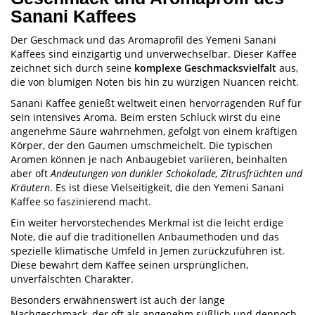
Sanani Kaffees
Der Geschmack und das Aromaprofil des Yemeni Sanani
Kaffees sind einzigartig und unverwechselbar. Dieser Kaffee
zeichnet sich durch seine
komplexe Geschmacksvielfalt
aus,
die von blumigen Noten bis hin zu würzigen Nuancen reicht.
Sanani Kaffee genießt weltweit einen hervorragenden Ruf für
sein intensives Aroma. Beim ersten Schluck wirst du eine
angenehme Säure wahrnehmen, gefolgt von einem kräftigen
Körper, der den Gaumen umschmeichelt. Die typischen
Aromen können je nach Anbaugebiet variieren, beinhalten
aber oft
Andeutungen von dunkler Schokolade, Zitrusfrüchten und
Kräutern
. Es ist diese Vielseitigkeit, die den Yemeni Sanani
Kaffee so faszinierend macht.
Ein weiter hervorstechendes Merkmal ist die leicht erdige
Note, die auf die traditionellen Anbaumethoden und das
spezielle klimatische Umfeld in Jemen zurückzuführen ist.
Diese bewahrt dem Kaffee seinen ursprünglichen,
unverfälschten Charakter.
Besonders erwähnenswert ist auch der lange
Nachgeschmack, der oft als angenehm süßlich und dennoch