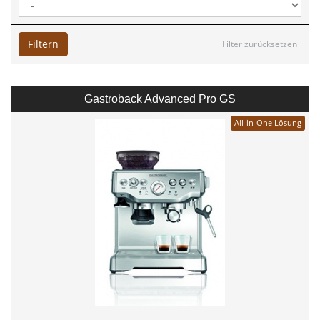
Filtern
Filter zurücksetzen
Gastroback Advanced Pro GS
All-in-One Lösung