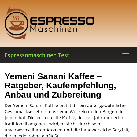
Skip
to
main
content
Espressomaschinen Test
Toggl
navig
Yemeni Sanani Kaffee –
Ratgeber, Kaufempfehlung,
Anbau und Zubereitung
Der Yemeni Sanani Kaffee bietet dir ein außergewöhnliches
Geschmackserlebnis, das seine Wurzeln in den Bergen des
Jemen hat. Dieser exquisite Kaffee, der seit Jahrhunderten
traditionell angebaut wird, besticht durch seine
unverwechselbaren Aromen und die handwerkliche Sorgfalt,
die in jede Bohne einfließt.