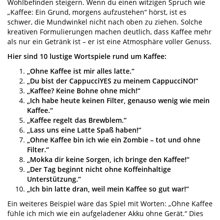
Wohlbefinden steigern. Wenn du einen witzigen Spruch wie
„Kaffee: Ein Grund, morgens aufzustehen“ hörst, ist es
schwer, die Mundwinkel nicht nach oben zu ziehen. Solche
kreativen Formulierungen machen deutlich, dass Kaffee mehr
als nur ein Getränk ist – er ist eine Atmosphäre voller Genuss.
Hier sind 10 lustige Wortspiele rund um Kaffee:
„Ohne Kaffee ist mir alles latte.“
„Du bist der CappucciYES zu meinem CappucciNO!“
„Kaffee? Keine Bohne ohne mich!“
„Ich habe heute keinen Filter, genauso wenig wie mein
Kaffee.“
„Kaffee regelt das Brewblem.“
„Lass uns eine Latte Spaß haben!“
„Ohne Kaffee bin ich wie ein Zombie – tot und ohne
Filter.“
„Mokka dir keine Sorgen, ich bringe den Kaffee!“
„Der Tag beginnt nicht ohne Koffeinhaltige
Unterstützung.“
„Ich bin latte dran, weil mein Kaffee so gut war!“
Ein weiteres Beispiel wäre das Spiel mit Worten: „Ohne Kaffee
fühle ich mich wie ein aufgeladener Akku ohne Gerät.“ Dies