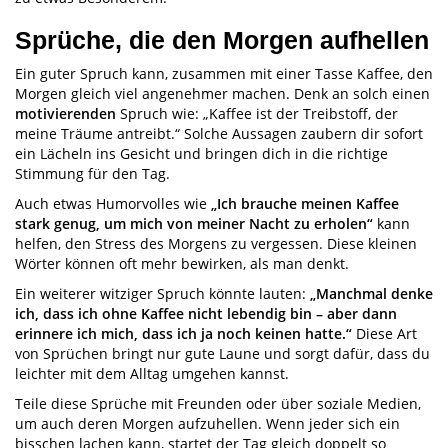
Sprüche, die den Morgen aufhellen
Ein guter Spruch kann, zusammen mit einer Tasse Kaffee, den
Morgen gleich viel angenehmer machen. Denk an solch einen
motivierenden
Spruch wie: „Kaffee ist der Treibstoff, der
meine Träume antreibt.“ Solche Aussagen zaubern dir sofort
ein Lächeln ins Gesicht und bringen dich in die richtige
Stimmung für den Tag.
Auch etwas Humorvolles wie
„Ich brauche meinen Kaffee
stark genug, um mich von meiner Nacht zu erholen“
kann
helfen, den Stress des Morgens zu vergessen. Diese kleinen
Wörter können oft mehr bewirken, als man denkt.
Ein weiterer witziger Spruch könnte lauten:
„Manchmal denke
ich, dass ich ohne Kaffee nicht lebendig bin – aber dann
erinnere ich mich, dass ich ja noch keinen hatte.“
Diese Art
von Sprüchen bringt nur gute Laune und sorgt dafür, dass du
leichter mit dem Alltag umgehen kannst.
Teile diese Sprüche mit Freunden oder über soziale Medien,
um auch deren Morgen aufzuhellen. Wenn jeder sich ein
bisschen lachen kann, startet der Tag gleich doppelt so