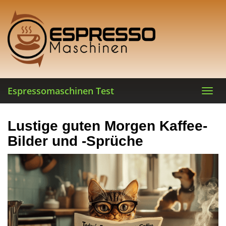
Skip
to
main
content
Espressomaschinen Test
Toggl
navig
Lustige guten Morgen Kaffee-
Bilder und -Sprüche