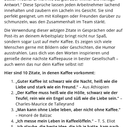
Antwort.“ Diese Sprüche lassen jeden Arbeitnehmer lachend
innehalten und zaubern ein Lächeln ins Gesicht. Sie sind
perfekt geeignet, um mit Kollegen oder Freunden darüber zu
schmunzeln, was den Zusammenhalt im Team stärkt.
Die Verwendung dieser
witzigen
Zitate in Gesprächen oder auf
Post-its an deinem Arbeitsplatz bringt nicht nur Spaß,
sondern sogar Lust auf mehr Kaffee. Es zeigen sich viele
Menschen gerne mit Bildern oder Geschichten, die Humor
ausstrahlen. Lass dich von den Worten inspirieren und
genieße deine nächste Kaffeepause in bester Gesellschaft –
auch wenn das nur dein Kaffee selbst ist!
Hier sind 10 Zitate, in denen Kaffee vorkommt:
„Guter Kaffee ist schwarz wie die Nacht, heiß wie die
Liebe und stark wie ein Freund.“
– Aus Äthiopien
„Der Kaffee muss heiß wie die Hölle, schwarz wie der
Teufel, rein wie ein Engel und süß wie die Liebe sein.“
–
Charles-Maurice de Talleyrand
„Man kann ohne Liebe leben, aber nicht ohne Kaffee.“
– Honoré de Balzac
„Ich messe mein Leben in Kaffeelöffeln.“
– T. S. Eliot
„Ich glaube, die beste Idee, die ich je hatte, kam nach