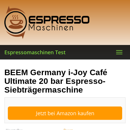
Skip
to
main
content
Espressomaschinen Test
Toggl
navig
BEEM Germany i-Joy Café
Ultimate 20 bar Espresso-
Siebträgermaschine
Jetzt bei Amazon kaufen