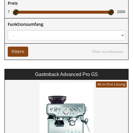
Preis
7
2000
Funktionsumfang
Filtern
Filter zurücksetzen
Gastroback Advanced Pro GS
All-in-One Lösung