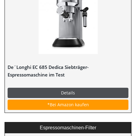
De´Longhi EC 685 Dedica Siebträger-
Espressomaschine im Test
Details
*Bei Amazon kaufen
Espressomaschinen-Filter