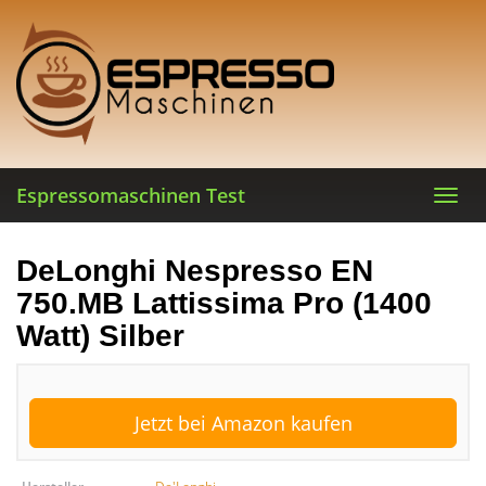
Skip
to
main
content
Espressomaschinen Test
Toggl
navig
DeLonghi Nespresso EN
750.MB Lattissima Pro (1400
Watt) Silber
Jetzt bei Amazon kaufen