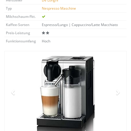
Hersteller
De'Longhi
Typ
Nespresso Maschine
Milchschaum-Fkt.
Kaffee-Sorten
Espresso/Lungo | Cappuccino/Latte Macchiato
Preis-Leistung
Funktionsumfang
Hoch