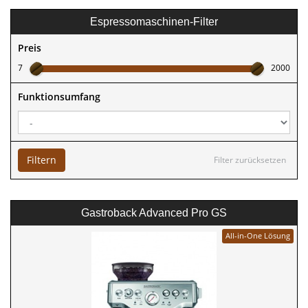
Espressomaschinen-Filter
Preis
7
2000
Funktionsumfang
Filtern
Filter zurücksetzen
Gastroback Advanced Pro GS
All-in-One Lösung