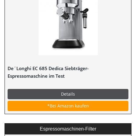
De´Longhi EC 685 Dedica Siebträger-
Espressomaschine im Test
Details
*Bei Amazon kaufen
Espressomaschinen-Filter