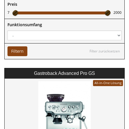
Preis
7
2000
Funktionsumfang
Filtern
Filter zurücksetzen
Gastroback Advanced Pro GS
All-in-One Lösung