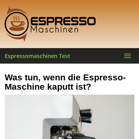
Skip
to
main
content
Espressomaschinen Test
Toggl
navig
Was tun, wenn die Espresso-
Maschine kaputt ist?