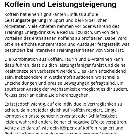
Koffein und Leistungsteigerung
Koffein hat einen signifikanten Einfluss auf die
Leistungssteigerung
im Sport und bei körperlichen
Aktivitäten. Viele Athleten nehmen vor oder während des
Trainings Energydrinks wie Red Bull zu sich, um von den
Vorteilen des enthaltenen Koffeins zu profitieren. Dabei wird
oft eine erhöhte Konzentration und Ausdauer festgestellt, was
besonders bei intensiven Trainingseinheiten von Vorteil ist.
Die Kombination aus Koffein, Taurin und B-Vitaminen kann
dazu führen, dass du dich leistungsfähiger fühlst und deine
Reaktionszeiten verbessert werden. Dies kann entscheidend
sein, insbesondere in Wettkampfsituationen, wo schnelle
Entscheidungen und präzise Bewegungen gefragt sind. Ein
spürbarer Anstieg der Wachsamkeit ermöglicht es dir zudem,
fokussierter an deine Ziele heranzugehen.
Es ist jedoch wichtig, auf die individuelle Verträglichkeit zu
achten, da nicht jeder gleich auf Koffein reagiert. Einige
könnten an ansteigender Nervosität oder Schlaflosigkeit
leiden, während andere keinerlei negative Effekte verspüren.
Achte also darauf, wie dein Körper auf Koffein reagiert und
findest so heraus, wie du dieses stimulierende Ergebnis