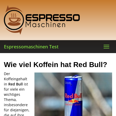
Skip
to
main
content
Espressomaschinen Test
Toggl
navig
Wie viel Koffein hat Red Bull?
Der
Koffeingehalt
in
Red Bull
ist
für viele ein
wichtiges
Thema,
insbesondere
für diejenigen,
die auf ihre