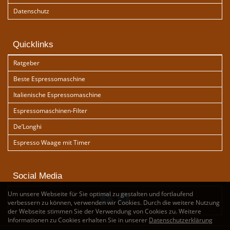
Datenschutz
Quicklinks
Ratgeber
Beste Espressomaschine
Italienische Espressomaschine
Espressomaschinen-Filter
De’Longhi
Espresso Waage mit Timer
Social Media
Um unsere Webseite für Sie optimal zu gestalten und fortlaufend
verbessern zu können, verwenden wir Cookies. Durch die weitere Nutzung
der Webseite stimmen Sie der Verwendung von Cookies zu. Weitere
Informationen zu Cookies erhalten Sie in unserer
Datenschutzerklärung