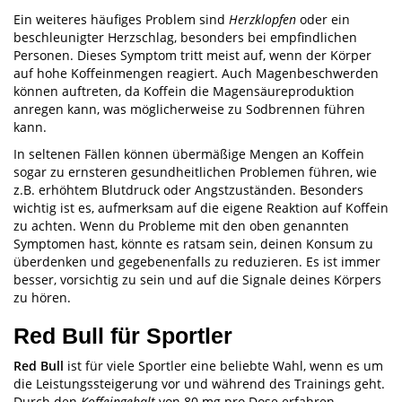
Ein weiteres häufiges Problem sind
Herzklopfen
oder ein
beschleunigter Herzschlag, besonders bei empfindlichen
Personen. Dieses Symptom tritt meist auf, wenn der Körper
auf hohe Koffeinmengen reagiert. Auch Magenbeschwerden
können auftreten, da Koffein die Magensäureproduktion
anregen kann, was möglicherweise zu Sodbrennen führen
kann.
In seltenen Fällen können übermäßige Mengen an Koffein
sogar zu ernsteren gesundheitlichen Problemen führen, wie
z.B. erhöhtem Blutdruck oder Angstzuständen. Besonders
wichtig ist es, aufmerksam auf die eigene Reaktion auf Koffein
zu achten. Wenn du Probleme mit den oben genannten
Symptomen hast, könnte es ratsam sein, deinen Konsum zu
überdenken und gegebenenfalls zu reduzieren. Es ist immer
besser, vorsichtig zu sein und auf die Signale deines Körpers
zu hören.
Red Bull für Sportler
Red Bull
ist für viele Sportler eine beliebte Wahl, wenn es um
die Leistungssteigerung vor und während des Trainings geht.
Durch den
Koffeingehalt
von 80 mg pro Dose erfahren