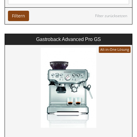
Filtern
Filter zurücksetzen
Gastroback Advanced Pro GS
All-in-One Lösung