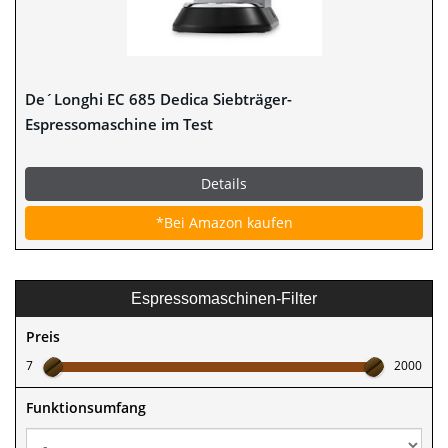
De´Longhi EC 685 Dedica Siebträger-
Espressomaschine im Test
Details
*Bei Amazon kaufen
Espressomaschinen-Filter
Preis
7
2000
Funktionsumfang