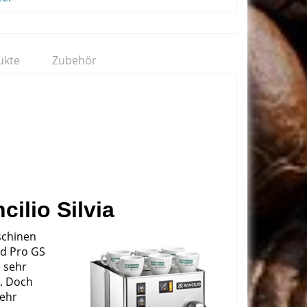
ukte
Zubehör
ilio Silvia
chinen
ed Pro GS
 sehr
l. Doch
sehr