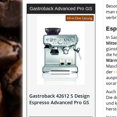
Beson
Gastroback Advanced Pro GS
man d
verbr
All-in-One Lösung
Esp
In Sa
Mitte
günst
die h
Wär
Masc
der
r
auspr
vorar
Auch 
Gastroback 42612 S Design
Die d
Espresso Advanced Pro GS
und k
herst