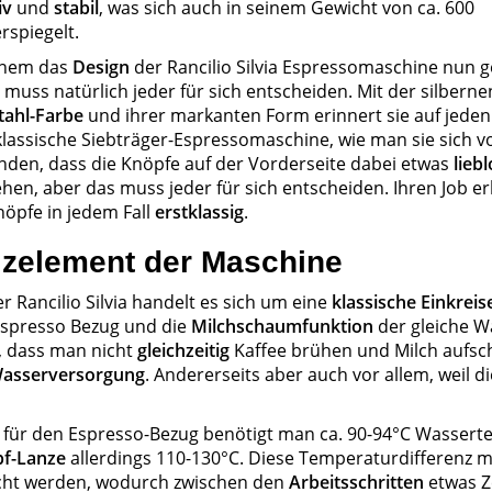
iv
und
stabil
, was sich auch in seinem Gewicht von ca. 600
rspiegelt.
inem das
Design
der Rancilio Silvia Espressomaschine nun ge
, muss natürlich jeder für sich entscheiden. Mit der silberne
tahl-Farbe
und ihrer markanten Form erinnert sie auf jeden 
klassische Siebträger-Espressomaschine, wie man sie sich vor
inden, dass die Knöpfe auf der Vorderseite dabei etwas
liebl
hen, aber das muss jeder für sich entscheiden. Ihren Job er
nöpfe in jedem Fall
erstklassig
.
izelement der Maschine
er Rancilio Silvia handelt es sich um eine
klassische Einkrei
spresso Bezug und die
Milchschaumfunktion
der gleiche Wa
, dass man nicht
gleichzeitig
Kaffee brühen und Milch aufsch
asserversorgung
. Andererseits aber auch vor allem, weil 
für den Espresso-Bezug benötigt man ca. 90-94°C Wassert
f-Lanze
allerdings 110-130°C. Diese Temperaturdifferenz mu
cht werden, wodurch zwischen den
Arbeitsschritten
etwas Z