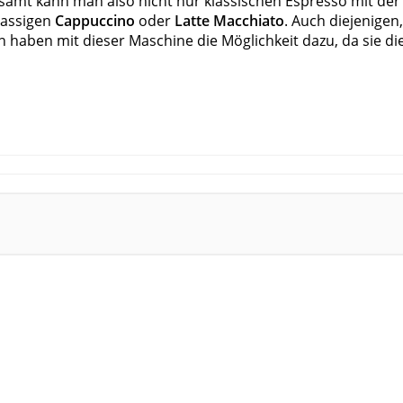
samt kann man also nicht nur klassischen Espresso mit der R
lassigen
Cappuccino
oder
Latte Macchiato
. Auch diejenigen
n haben mit dieser Maschine die Möglichkeit dazu, da sie die