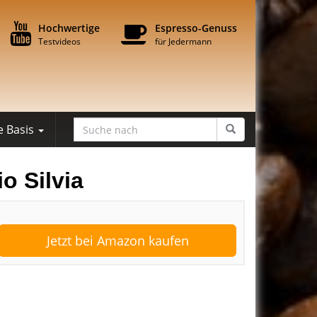
Hochwertige
Espresso-Genuss
Testvideos
für Jedermann
e Basis
o Silvia
Jetzt bei Amazon kaufen