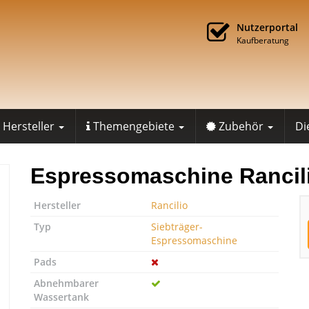
Nutzerportal
Kaufberatung
Hersteller
Themengebiete
Zubehör
Di
Espressomaschine Rancili
Hersteller
Rancilio
Typ
Siebträger-
Espressomaschine
Pads
Abnehmbarer
Wassertank