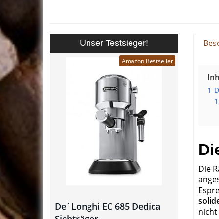
Bes
Unser Testsieger!
Amazon Bestseller
Inh
1
D
1
Di
Die Ra
anges
Espre
solid
De´Longhi EC 685 Dedica
nicht
Siebträger-