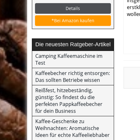
Insge
erstk
Details
wolle
*Bei Amazon kaufen
Die neuesten Ratgeber-Artikel
Camping Kaffeemaschine im
Test
Kaffeebecher richtig entsorgen:
Das sollten Betriebe wissen
Reißfest, hitzebeständig,
günstig: So findest du die
perfekten Pappkaffeebecher
für dein Business
Kaffee-Geschenke zu
Weihnachten: Aromatische
Ideen für echte Kaffeeliebhaber