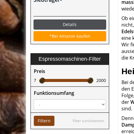
mass
Espressomaschine im Test
wiede
Ob e
Details
nicht
Edels
*Bei Amazon kaufen
eine 
Wir f
ausse
die K
Espressomaschinen-Filter
He
Preis
7
2000
Bei d
den E
Funktionsumfang
Folge
der
W
sind.
Denn 
Filtern
Filter zurücksetzen
Damp
errei