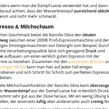
ders wenn man die Dampf-Lanze verwendet hat und dann 
arauf achten, dass der Wasserkreislauf
ausreichend abküh
ennt und nicht mehr schmeckt.
resso & Milchschaum
chen Geschmack bietet die Rancilio Silvia den
idealen
lweg
zwischen einer 2000€ Profi-Espressomaschine und de
igen Einsteigermaschinen von Delonghi zum Beispiel. Durc
ohe Verarbeitungsqualität lässt sich genügend
Druck
und
me
aufbauen, um einen wirklich guten Espresso mit der
hine zu beziehen. Zusammen mit den
passenden Bohnen
u
ichtigen Mühle
kann man hier auf jeden Fall einiges
obieren und sich Schritt für Schritt zum perfekten Espress
beiten.
die Milchschaumfunktion der Rancilio Silvia kann
überzeug
er
Wasserdampf
aus der Dampf-Lanze hat ordentlich Druck
ommt sehr gut aus der Düse heraus. Mit ein wenig Übung
ellen, der einerseits
luftig
aber andererseits auch
cremig
fes