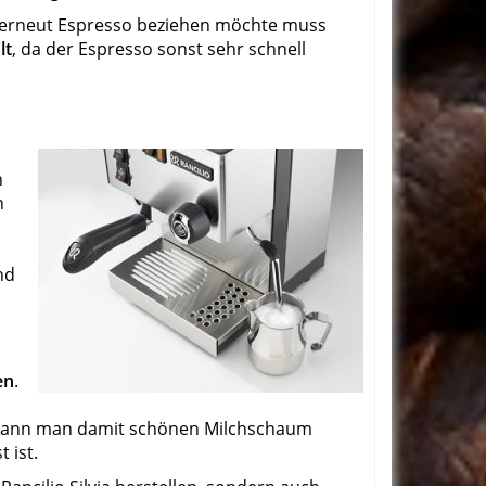
erneut Espresso beziehen möchte muss
lt
, da der Espresso sonst sehr schnell
n
h
nd
o
en
.
 kann man damit schönen Milchschaum
t ist.