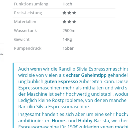
Funktionsumfang
Hoch
Preis-Leistung
Materialien
Wassertank
2500ml
Gewicht
14Kg
Pumpendruck
15bar
Auch wenn wir die Rancilio Silvia Espressomaschine
wird sie von vielen als
echter Geheimtipp
gehandelt,
unglaublich
guten Espresso
zubereiten kann. Diese
Espressomaschinen mehr als mithalten und wird se
der Maschine ist sehr hochwertig und stabil, wodu
Lediglich kleine Rostprobleme, von denen manche 
Rancilio Silvia Espressomaschine.
Insgesamt handelt es sich aber um eine sehr
hoch
ambitionierten
Home
– und
Hobby
-Barista, welcher
Espressomaschine für 150€ zufrieden geben möcht